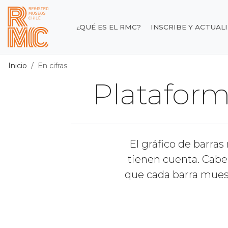
Contenido principal
¿QUÉ ES EL RMC?
INSCRIBE Y ACTUAL
Registro de Museos d
Inicio
En cifras
Plataform
El gráfico de barra
tienen cuenta. Cabe
que cada barra muest