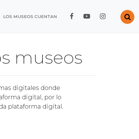
FACEBOOK RMC
YOUTUBE RMC
INSTAGRA
Abr
LOS MUSEOS CUENTAN
los museos
rmas digitales donde
orma digital, por lo
a plataforma digital.