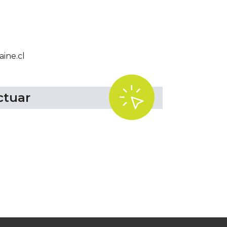
ine.cl
.
ctuar