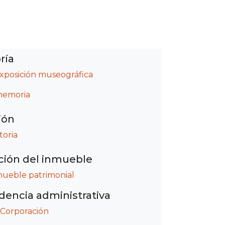
ría
exposición museográfica
 memoria
ión
toria
ción del inmueble
mueble patrimonial
encia administrativa
Corporación