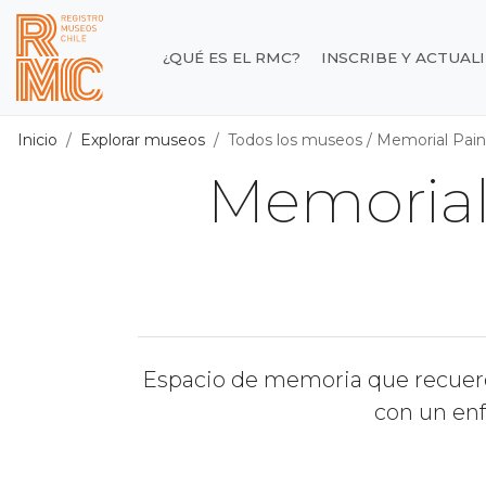
Contenido principal
¿QUÉ ES EL RMC?
INSCRIBE Y ACTUAL
Registro de Museos d
Inicio
Explorar museos
Todos los museos
/
Memorial Pain
Memorial 
Espacio de memoria que recuerd
con un en