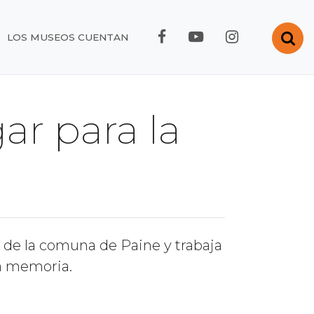
FACEBOOK RMC
YOUTUBE RMC
INSTAGRA
Abr
LOS MUSEOS CUENTAN
ar para la
de la comuna de Paine y trabaja
a memoria.