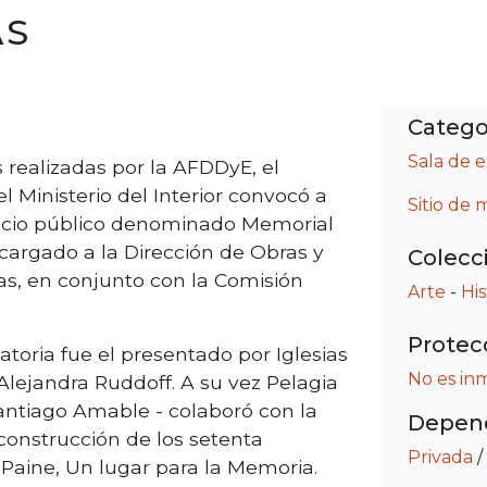
AS
Catego
Sala de 
 realizadas por la AFDDyE, el
inisterio del Interior convocó a
Sitio de
pacio público denominado Memorial
cargado a la Dirección de Obras y
Colecc
cas, en conjunto con la Comisión
Arte
-
His
Protec
toria fue el presentado por Iglesias
No es in
a Alejandra Ruddoff. A su vez Pelagia
antiago Amable - colaboró con la
Depend
 construcción de los setenta
Privada
/
aine, Un lugar para la Memoria.