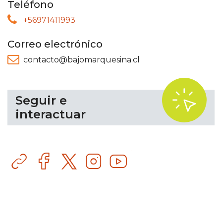
Teléfono
+56971411993
Correo electrónico
contacto@bajomarquesina.cl
.
Seguir e
interactuar
Sitio
Facebook
Instagram
YouTube
web