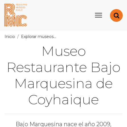
Contenido principal
Abr
Registro de Museos d
Inicio
Explorar museos
Todos los museos
/
Museo Restau
Museo
Restaurante Bajo
Marquesina de
Coyhaique
Bajo Marquesina nace el año 2009,