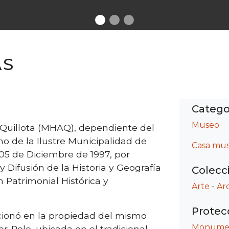
AS
Catego
Museo
 Quillota (MHAQ), dependiente del
o de la Ilustre Municipalidad de
Casa mu
 05 de Diciembre de 1997, por
 y Difusión de la Historia y Geografía
Colecc
ón Patrimonial Histórica y
Arte
-
Ar
Protec
cionó en la propiedad del mismo
Monument
Polo, ubicada en el tradicional