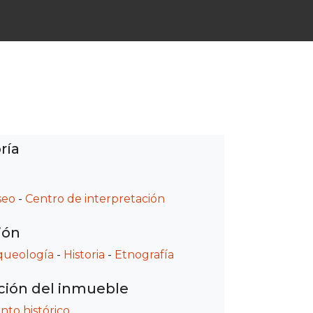
ría
seo
-
Centro de interpretación
ión
queología
-
Historia
-
Etnografía
ción del inmueble
o histórico