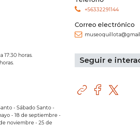
+56332291144
Correo electrónico
museoquillota@gmai
a 17:30 horas.
Seguir e intera
horas.
Sitio
Facebook
web
Santo
-
Sábado Santo
-
mayo
-
18 de septiembre
-
 de noviembre
-
25 de