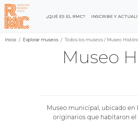
Contenido principal
¿QUÉ ES EL RMC?
INSCRIBE Y ACTUAL
Registro de Museos d
Inicio
Explorar museos
Todos los museos
/
Museo Históric
Museo Hi
Museo municipal, ubicado en l
originarios que habitaron el 