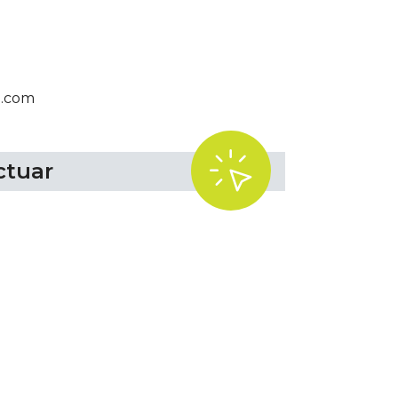
l.com
.
ctuar