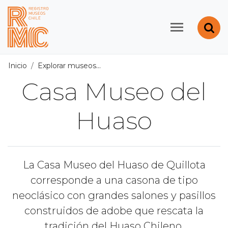
Contenido principal
Abr
Registro de Museos d
Inicio
Explorar museos
Todos los museos
/
Casa Museo d
Casa Museo del
Huaso
La Casa Museo del Huaso de Quillota
corresponde a una casona de tipo
neoclásico con grandes salones y pasillos
construidos de adobe que rescata la
tradición del Huaso Chileno.