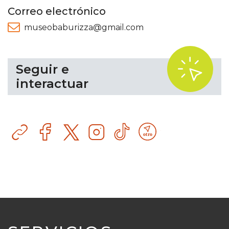
Correo electrónico
museobaburizza@gmail.com
.
Seguir e
interactuar
Sitio
Facebook
Instagram
TikTok
Otro
web
recurso
tecnológico