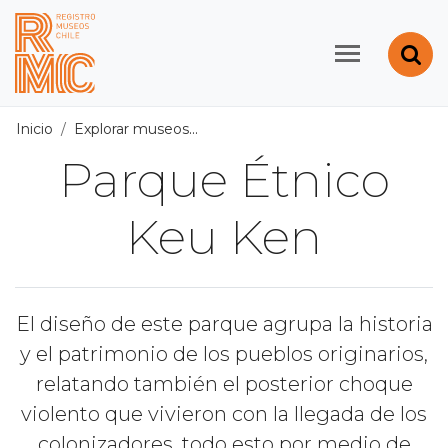
Contenido principal
Abr
Registro de Museos d
Inicio
Explorar museos
Todos los museos
/
Parque Étnic
Parque Étnico
Keu Ken
El diseño de este parque agrupa la historia
y el patrimonio de los pueblos originarios,
relatando también el posterior choque
violento que vivieron con la llegada de los
colonizadores, todo esto por medio de