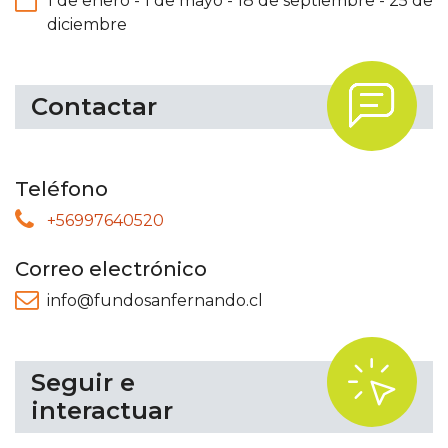
1 de enero
-
1 de mayo
-
18 de septiembre
-
25 de
diciembre
.
Contactar
Teléfono
+56997640520
Correo electrónico
info@fundosanfernando.cl
.
Seguir e
interactuar