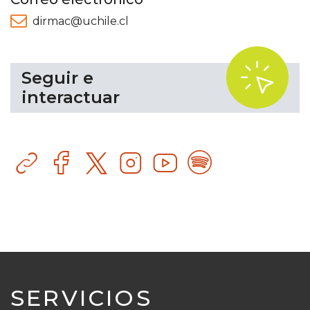
dirmac@uchile.cl
.
Seguir e
interactuar
Sitio
Facebook
Instagram
YouTube
Spotify
web
SERVICIOS