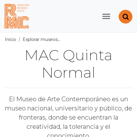
Contenido principal
Abr
Registro de Museos d
Inicio
Explorar museos
Todos los museos
/
MAC Quinta N
MAC Quinta
Normal
El Museo de Arte Contemporáneo es un
museo nacional, universitario y público, de
fronteras, donde se encuentran la
creatividad, la tolerancia y el
conocimiento.