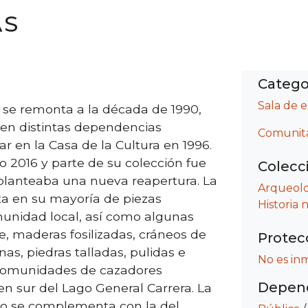
AS
Catego
Sala de 
o se remonta a la década de 1990,
 en distintas dependencias
Comunita
r en la Casa de la Cultura en 1996.
o 2016 y parte de su colección fue
Colecc
 planteaba una nueva reapertura. La
Arqueol
a en su mayoría de piezas
Historia 
unidad local, así como algunas
le, maderas fosilizadas, cráneos de
Protec
s, piedras talladas, pulidas e
No es in
 comunidades de cazadores
Depend
n sur del Lago General Carrera. La
seo se complementa con la del