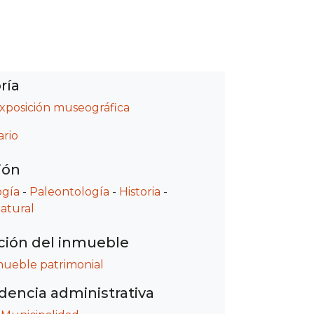
ría
exposición museográfica
rio
ión
ogía
-
Paleontología
-
Historia
-
natural
ción del inmueble
mueble patrimonial
encia administrativa