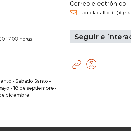
Correo electrónico
pamelagallardo@gma
Seguir e intera
00 17:00 horas.
Sitio
Otro
web
recurso
tecnológico
Santo
-
Sábado Santo
-
mayo
-
18 de septiembre
-
de diciembre