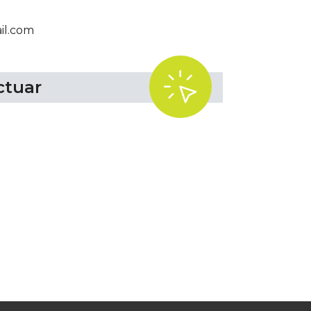
il.com
.
ctuar