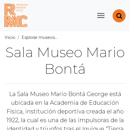
Contenido principal
Abr
Registro de Museos d
Inicio
Explorar museos
Todos los museos
/
Sala Museo Ma
Sala Museo Mario
Bontá
La Sala Museo Mario Bontá George está
ubicada en la Academia de Educación
Física, institución deportiva creada el año
1922, la cual es una de las impulsoras de la
identidad y triunfos tras el Iquique "Tierra