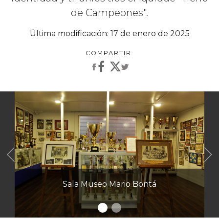
de Campeones".
Última modificación: 17 de enero de 2025
Anterior
Acceso a la S
Sala Museo Mario Bontá
de la