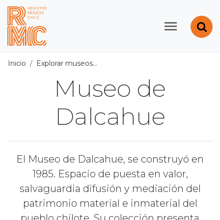
Contenido principal
Abr
Registro de Museos d
Inicio
Explorar museos
Todos los museos
/
Museo de Dal
Museo de
Dalcahue
El Museo de Dalcahue, se construyó en
1985. Espacio de puesta en valor,
salvaguardia difusión y mediación del
patrimonio material e inmaterial del
pueblo chilote. Su colección presenta