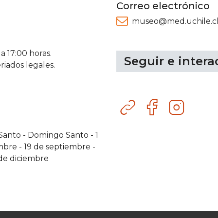
Correo electrónico
museo@med.uchile.c
 a 17:00 horas.
Seguir e intera
riados legales.
Sitio
Facebook
Instagram
web
Santo
-
Domingo Santo
-
1
embre
-
19 de septiembre
-
de diciembre