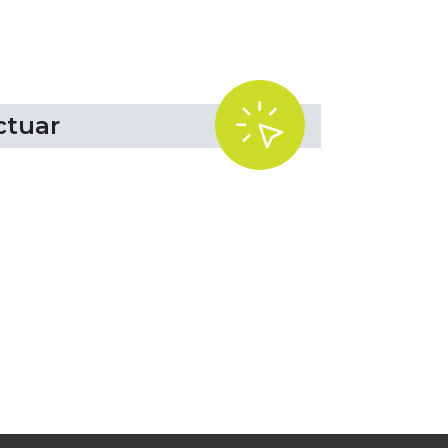
l
.
ctuar