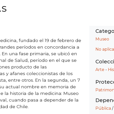
AS
Catego
Museo
edicina, fundado el 19 de febrero de
 grandes períodos en concordancia a
No aplica
 En una fase primaria, se ubicó en
nal de Salud, período en el que se
Colecc
ones producto de las
Arte
-
His
as y afanes coleccionistas de los
ta, entre otros. En la segunda, un 7
Protec
e su actual nombre en memoria de
Patrimon
e la historia de la medicina: Museo
aval, cuando pasa a depender de la
Depend
dad de Chile.
Pública