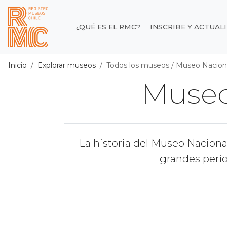
Contenido principal
¿QUÉ ES EL RMC?
INSCRIBE Y ACTUAL
Registro de Museos d
Inicio
Explorar museos
Todos los museos
/
Museo Naciona
Museo
La historia del Museo Naciona
grandes perí