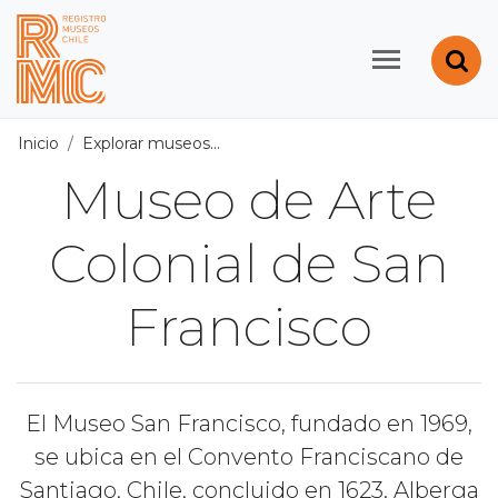
Contenido principal
Abr
Registro de Museos d
Inicio
Explorar museos
Todos los museos
/
Museo de Arte
Museo de Arte
Colonial de San
Francisco
El Museo San Francisco, fundado en 1969,
se ubica en el Convento Franciscano de
Santiago, Chile, concluido en 1623. Alberga