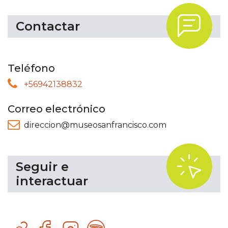
.
Contactar
Teléfono
+56942138832
Correo electrónico
direccion@museosanfrancisco.com
.
Seguir e
interactuar
Sitio
Facebook
Instagram
Spotify
web