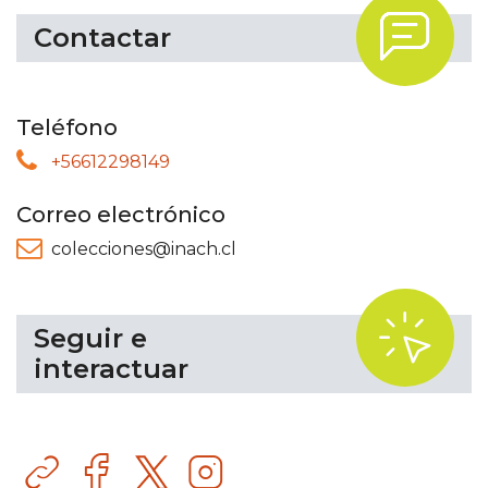
.
Contactar
Teléfono
+56612298149
Correo electrónico
colecciones@inach.cl
.
Seguir e
interactuar
Sitio
Facebook
Instagram
web