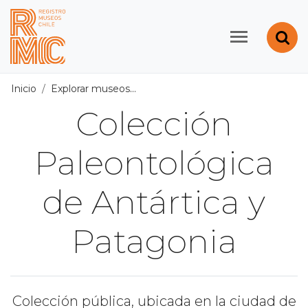
Contenido principal
Abr
Registro de Museos d
Inicio
Explorar museos
Todos los museos
/
Colección Pal
Colección
Paleontológica
de Antártica y
Patagonia
Colección pública, ubicada en la ciudad de