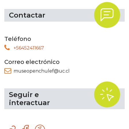
.
Contactar
Teléfono
+56452411667
Correo electrónico
museopenchulef@uc.cl
.
Seguir e
interactuar
Sitio
Facebook
Otro
web
recurso