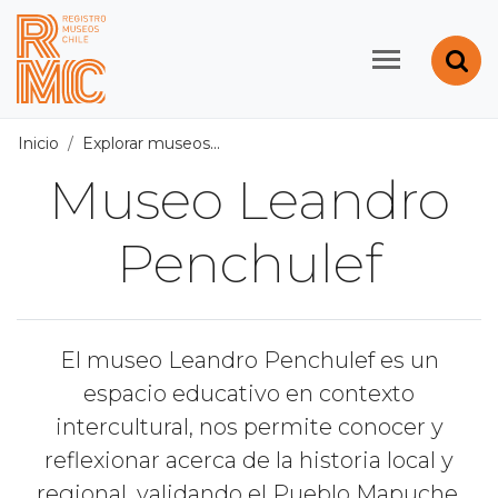
Contenido principal
Abr
Registro de Museos d
Inicio
Explorar museos
Todos los museos
/
Museo Leandr
Museo Leandro
Penchulef
El museo Leandro Penchulef es un
espacio educativo en contexto
intercultural, nos permite conocer y
reflexionar acerca de la historia local y
regional, validando el Pueblo Mapuche.