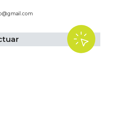
co@gmail.com
.
ctuar