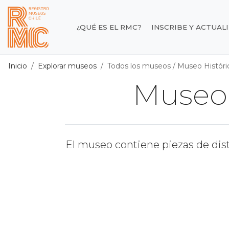
Contenido principal
¿QUÉ ES EL RMC?
INSCRIBE Y ACTUAL
Registro de Museos d
Inicio
Explorar museos
Todos los museos
/
Museo Históri
Museo 
El museo contiene piezas de dist