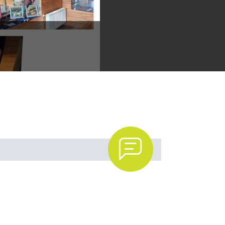
Museo Historico de Melipeuco
.