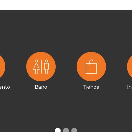
ento
Baño
Tienda
In