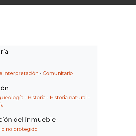
ría
e interpretación
-
Comunitario
ión
queología
-
Historia
-
Historia natural
-
ía
ción del inmueble
io no protegido