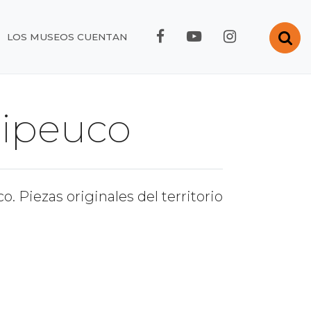
FACEBOOK RMC
YOUTUBE RMC
INSTAGRA
Abr
LOS MUSEOS CUENTAN
lipeuco
 Piezas originales del territorio