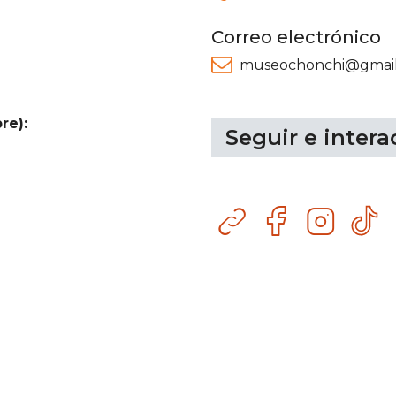
Correo electrónico
museochonchi@gmai
re):
Seguir e intera
Sitio
Facebook
Instagram
Tik
web