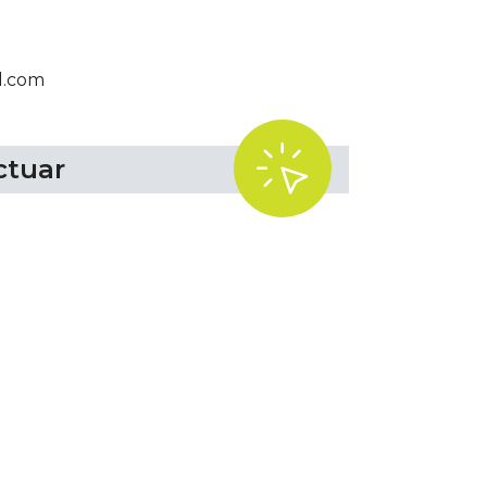
l.com
.
ctuar
Tok