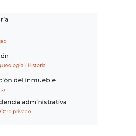
ría
seo
ión
queología
-
Historia
ción del inmueble
ca
encia administrativa
Otro privado