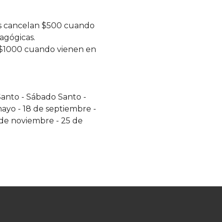
es cancelan $500 cuando
agógicas.
n $1000 cuando vienen en
Santo
-
Sábado Santo
-
mayo
-
18 de septiembre
-
 de noviembre
-
25 de