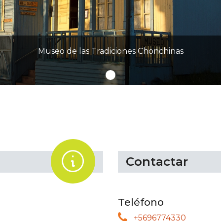
Museo de las Tradiciones Chonchinas
.
Contactar
Teléfono
+5696774330