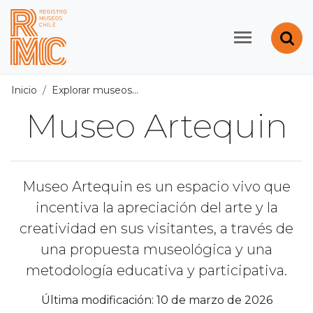
Contenido principal
Abr
Registro de Museos d
Inicio
Explorar museos
Todos los museos
/
Museo Artequ
Museo Artequin
Museo Artequin es un espacio vivo que
incentiva la apreciación del arte y la
creatividad en sus visitantes, a través de
una propuesta museológica y una
metodología educativa y participativa.
Última modificación: 10 de marzo de 2026