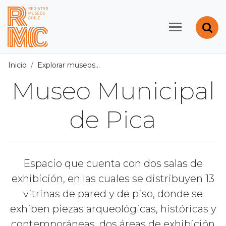
Contenido principal
Abr
Registro de Museos d
Inicio
Explorar museos
Todos los museos
/
Museo Municip
Museo Municipal
de Pica
Espacio que cuenta con dos salas de
exhibición, en las cuales se distribuyen 13
vitrinas de pared y de piso, donde se
exhiben piezas arqueológicas, históricas y
contemporáneas, dos áreas de exhibición