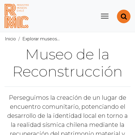
Contenido principal
Abr
Registro de Museos d
Inicio
Explorar museos
Todos los museos
/
Museo de la R
Museo de la
Reconstrucción
Perseguimos la creación de un lugar de
encuentro comunitario, potenciando el
desarrollo de la identidad local en torno a
la realidad sísmica chilena mediante la
recuperación del patrimonio material y