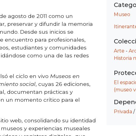
Catego
Museo
 de agosto de 2011 como un
ar, preservar y difundir la memoria
Itinerant
mundo. Desde sus inicios se
e encuentro para profesionales,
Colecc
seos, estudiantes y comunidades
Arte
-
Ar
olidándose como una de las redes
Historia 
Protec
ó el ciclo en vivo
Museos en
El espac
miento social
, cuyas 26 ediciones,
(museo vi
ual, documentan prácticas y
n un momento crítico para el
Depend
Privada
/
sitio web, consolidando su identidad
 museos y experiencias museales