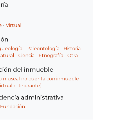
ría
e
-
Virtual
ión
queología
-
Paleontología
-
Historia
-
natural
-
Ciencia
-
Etnografía
-
Otra
ción del inmueble
io museal no cuenta con inmueble
rtual o itinerante)
encia administrativa
Fundación