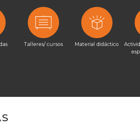
adas
Talleres/ cursos
Material didáctico
Activi
esp
AS