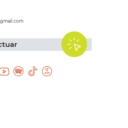
gmail.com
.
ctuar
tagram
YouTube
Spotify
TikTok
Otro
recurso
tecnológico