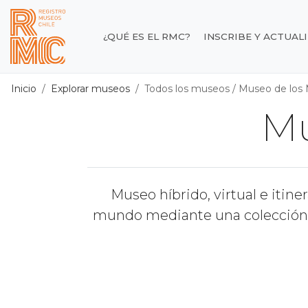
Contenido principal
¿QUÉ ES EL RMC?
INSCRIBE Y ACTUAL
Registro de Museos d
Inicio
Explorar museos
Todos los museos
/
Museo de los
Mu
Museo híbrido, virtual e itin
mundo mediante una colección a