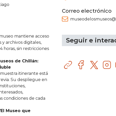
tiago
Correo electrónico
museodelosmuseos@
museo mantiene acceso
Seguir e intera
y archivos digitales,
4 horas, sin restricciones
useos de Chillán:
Sitio
Facebook
Ins
web
Ñuble
muestra itinerante está
revia. Su despliegue en
instituciones,
nteresados,
s condiciones de cada
"
El Museo que