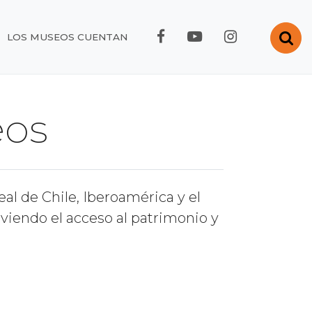
FACEBOOK RMC
YOUTUBE RMC
INSTAGRA
Abr
LOS MUSEOS CUENTAN
eos
al de Chile, Iberoamérica y el
iendo el acceso al patrimonio y