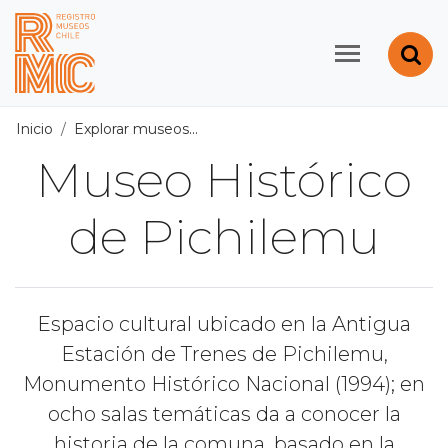
Contenido principal
Abr
Registro de Museos d
Inicio
Explorar museos
Todos los museos
/
Museo Históri
Museo Histórico
de Pichilemu
Espacio cultural ubicado en la Antigua
Estación de Trenes de Pichilemu,
Monumento Histórico Nacional (1994); en
ocho salas temáticas da a conocer la
historia de la comuna, basado en la