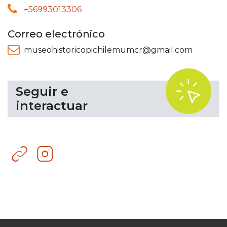
+56993013306
Correo electrónico
museohistoricopichilemumcr@gmail.com
.
Seguir e
interactuar
Sitio
Instagram
web