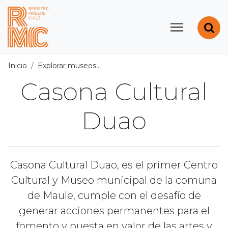
Contenido principal
Abr
Registro de Museos d
Inicio
Explorar museos
Todos los museos
/
Casona Cultur
Casona Cultural
Duao
Casona Cultural Duao, es el primer Centro
Cultural y Museo municipal de la comuna
de Maule, cumple con el desafío de
generar acciones permanentes para el
fomento y puesta en valor de las artes y