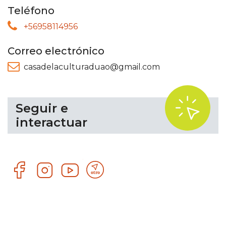
Teléfono
+56958114956
Correo electrónico
casadelaculturaduao@gmail.com
.
Seguir e
interactuar
Facebook
Instagram
YouTube
Otro
recurso
tecnológico