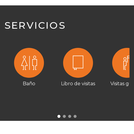
SERVICIOS
Baño
Libro de visitas
Visitas gu