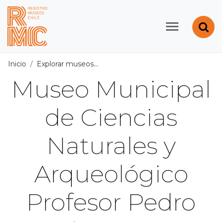
Contenido principal
Abr
Registro de Museos d
Inicio
Explorar museos
Todos los museos
/
Museo Municip
Museo Municipal
de Ciencias
Naturales y
Arqueológico
Profesor Pedro