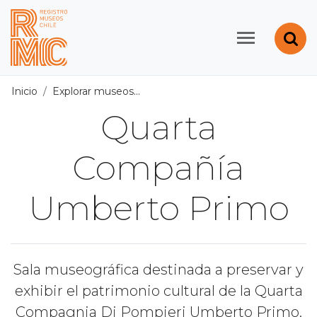
Contenido principal
Abr
Registro de Museos d
Inicio
Explorar museos
Todos los museos
/
Quarta Compa
Quarta
Compañía
Umberto Primo
Sala museográfica destinada a preservar y
exhibir el patrimonio cultural de la Quarta
Compagnia Di Pompieri Umberto Primo.