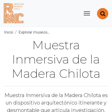
Contenido principal
Abr
Registro de Museos d
Inicio
Explorar museos
Todos los museos
/
Muestra Inmer
Muestra
Inmersiva de la
Madera Chilota
Muestra Inmersiva de la Madera Chilota es
un dispositivo arquitectónico itinerante y
desmontable que articula investigación,