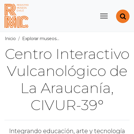
Contenido principal
Abr
Registro de Museos d
Inicio
Explorar museos
Todos los museos
/
Centro Intera
Centro Interactivo
Vulcanológico de
La Araucanía,
CIVUR-39°
Integrando educación, arte y tecnología