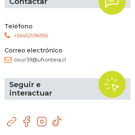
.
Contactar
Teléfono
+56452596956
Correo electrónico
civur39@ufrontera.cl
.
Seguir e
interactuar
Sitio
Facebook
Instagram
TikTok
web