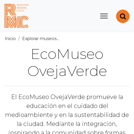
Contenido principal
Abr
Registro de Museos d
Inicio
Explorar museos
Todos los museos
/
EcoMuseo Ov
EcoMuseo
OvejaVerde
El EcoMuseo OvejaVerde promueve la
educación en el cuidado del
medioambiente y en la sustentabilidad de
la ciudad. Mediante la integración,
inspirando a la comunidad sobre formas