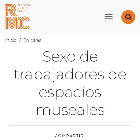
Contenido principal
Abr
Registro de Museos d
Inicio
En cifras
Sexo de
trabajadores de
espacios
museales