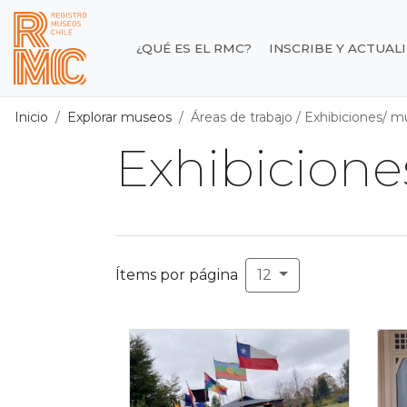
Contenido principal
¿QUÉ ES EL RMC?
INSCRIBE Y ACTUAL
Registro de Museos d
Inicio
Explorar museos
Áreas de trabajo
/
Exhibiciones/ m
Exhibicione
Ítems por página
12