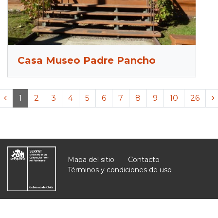
Casa Museo Padre Pancho
<<
1
2
3
4
5
6
7
8
9
10
26
Mapa del sitio
Contacto
Términos y condiciones de uso