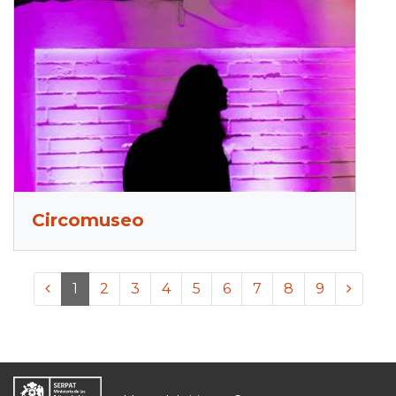
Circomuseo
<<
1
2
3
4
5
6
7
8
9
>>