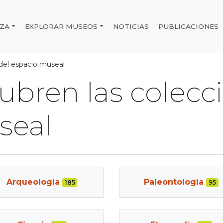
IZA
EXPLORAR MUSEOS
NOTICIAS
PUBLICACIONES
e Chile
 del espacio museal
ubren las colecc
seal
Arqueología
Paleontología
185
95