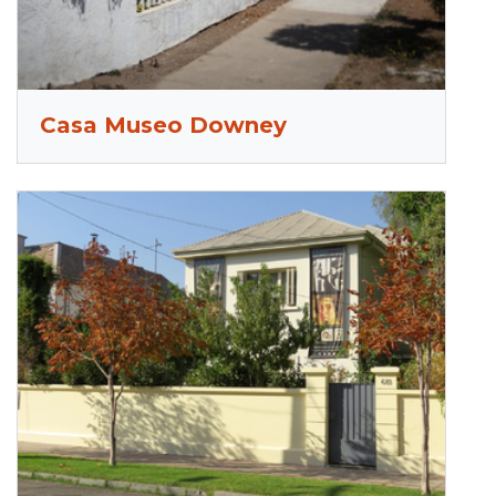
Casa Museo Downey