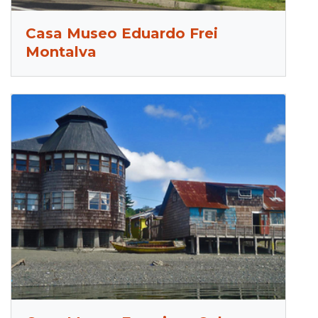
Casa Museo Eduardo Frei
Montalva