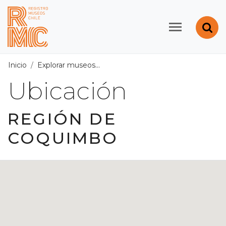
Contenido principal
Abr
Registro de Museos d
Inicio
Explorar museos
Ubicación
/
Región de Coquimbo
Ubicación
REGIÓN DE
COQUIMBO