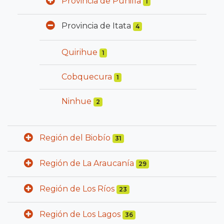
Provincia de Punilla
1
Provincia de Itata
4
Quirihue
1
Cobquecura
1
Ninhue
2
Región del Biobío
31
Región de La Araucanía
29
Región de Los Ríos
23
Región de Los Lagos
36