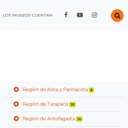
FACEBOOK RMC
YOUTUBE RMC
INSTAGRA
Abr
LOS MUSEOS CUENTAN
Región de Arica y Parinacota
6
Región de Tarapacá
16
Región de Antofagasta
14