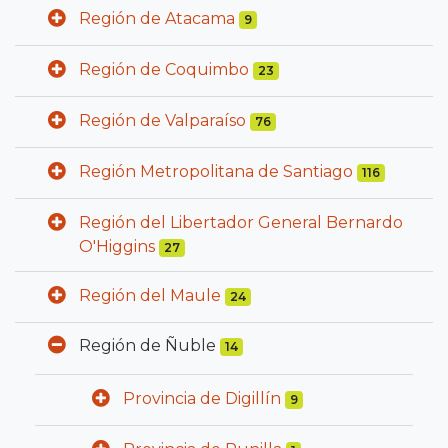
Región de Atacama
9
Región de Coquimbo
23
Región de Valparaíso
76
Región Metropolitana de Santiago
116
Región del Libertador General Bernardo
O'Higgins
27
Región del Maule
24
Región de Ñuble
14
Provincia de Digillín
9