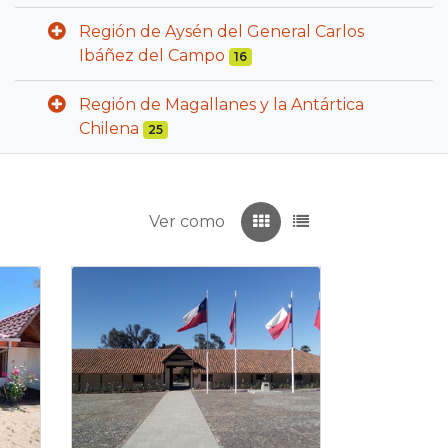
Región de Aysén del General Carlos
Ibáñez del Campo
16
Región de Magallanes y la Antártica
Chilena
25
Ver como
Recuadros
Listado