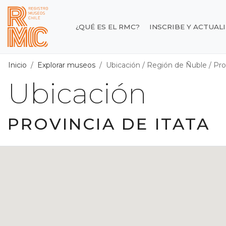
Contenido principal
¿QUÉ ES EL RMC?
INSCRIBE Y ACTUAL
Registro de Museos d
Inicio
Explorar museos
Ubicación
/
Región de Ñuble
/
Pro
Ubicación
PROVINCIA DE ITATA