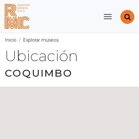
Contenido principal
Abr
Registro de Museos d
Inicio
Explorar museos
Ubicación
/
Región de Coquimbo
Ubicación
COQUIMBO