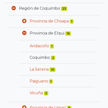
Región de Coquimbo
23
Provincia de Choapa
1
Provincia de Elqui
16
Andacollo
1
Coquimbo
2
La Serena
10
Paiguano
1
Vicuña
2
Provincia de Limarí
6