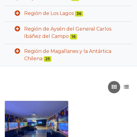
Región de Los Lagos
36
Región de Aysén del General Carlos
Ibáñez del Campo
16
Región de Magallanes y la Antártica
Chilena
25
Recuadros
List