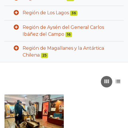
Región de Los Lagos
36
Región de Aysén del General Carlos
Ibáñez del Campo
16
Región de Magallanes y la Antártica
Chilena
25
Recuadros
List