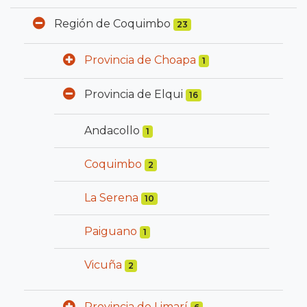
Región de Coquimbo
23
Provincia de Choapa
1
Provincia de Elqui
16
Andacollo
1
Coquimbo
2
La Serena
10
Paiguano
1
Vicuña
2
Provincia de Limarí