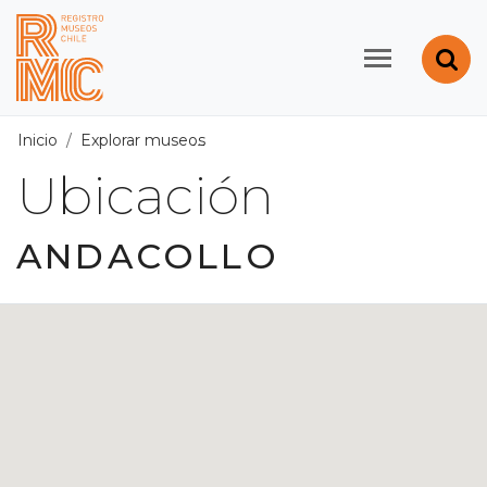
Contenido principal
Abr
Registro de Museos d
Inicio
Explorar museos
Ubicación
/
Región de Coquimbo
Ubicación
ANDACOLLO