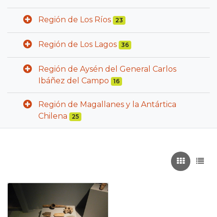
Región de Los Ríos
23
Región de Los Lagos
36
Región de Aysén del General Carlos
Ibáñez del Campo
16
Región de Magallanes y la Antártica
Chilena
25
Recuadros
List