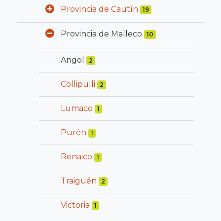
Provincia de Cautín
19
Provincia de Malleco
10
Angol
2
Collipulli
2
Lumaco
1
Purén
1
Renaico
1
Traiguén
2
Victoria
1