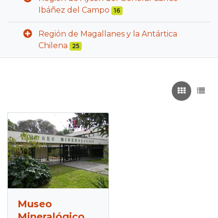
Ibáñez del Campo
16
Región de Magallanes y la Antártica
Chilena
25
Recuadros
List
Museo
Mineralógico