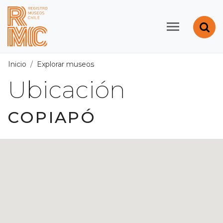
Contenido principal
Abr
Registro de Museos d
Inicio
Explorar museos
Ubicación
/
Región de Atacama
/
Ubicación
COPIAPÓ