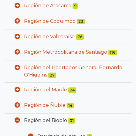
Región de Atacama
9
Región de Coquimbo
23
Región de Valparaíso
76
Región Metropolitana de Santiago
116
Región del Libertador General Bernardo
O'Higgins
27
Región del Maule
24
Región de Ñuble
14
Región del Biobío
31