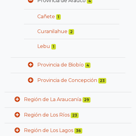
Provincia de Arauco
4
Cañete
1
Curanilahue
2
Lebu
1
Provincia de Biobío
4
Provincia de Concepción
23
Región de La Araucanía
29
Región de Los Ríos
23
Región de Los Lagos
36