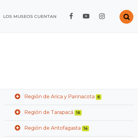
FACEBOOK RMC
YOUTUBE RMC
INSTAGRA
Abr
LOS MUSEOS CUENTAN
Región de Arica y Parinacota
6
Región de Tarapacá
16
Región de Antofagasta
14