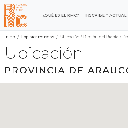
Contenido principal
¿QUÉ ES EL RMC?
INSCRIBE Y ACTUAL
Registro de Museos d
Inicio
Explorar museos
Ubicación
/
Región del Biobío
/
Pr
Ubicación
PROVINCIA DE ARAUC