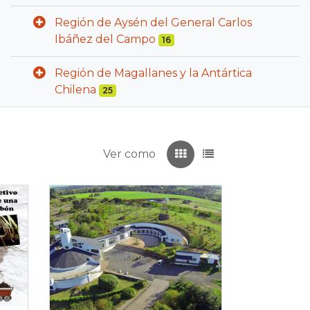
Región de Aysén del General Carlos
Ibáñez del Campo
16
Región de Magallanes y la Antártica
Chilena
25
Ver como
Recuadros
Listado