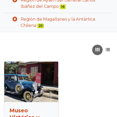
Región de Aysén del General Carlos
Ibáñez del Campo
16
Región de Magallanes y la Antártica
Chilena
25
Recuadros
List
Museo