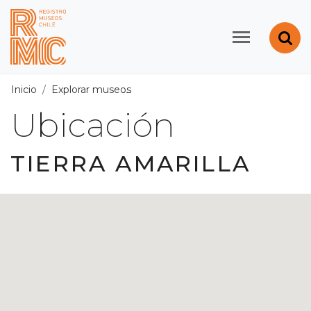
Contenido principal
Abr
Registro de Museos d
Inicio
Explorar museos
Ubicación
/
Región de Atacama
/
Ubicación
TIERRA AMARILLA