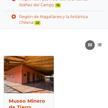
Ibáñez del Campo
16
Región de Magallanes y la Antártica
Chilena
25
Recuadros
List
Museo Minero
de Tierra