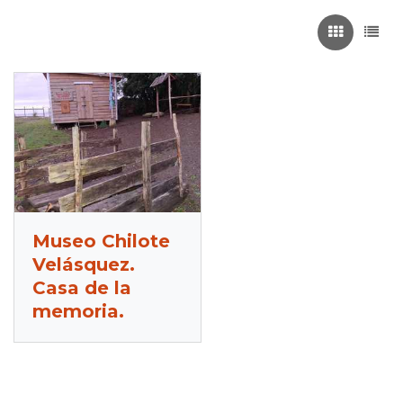
Recuadros
List
Museo Chilote
Velásquez.
Casa de la
memoria.