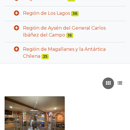
Región de Los Lagos
36
Región de Aysén del General Carlos
Ibáñez del Campo
16
Región de Magallanes y la Antártica
Chilena
25
Recuadros
List