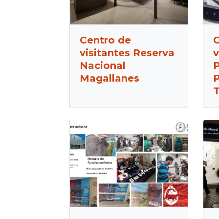
Centro de
C
visitantes Reserva
v
Nacional
P
Magallanes
P
T