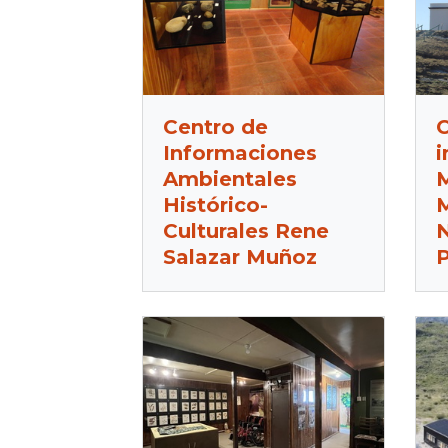
Centro de
C
Informaciones
i
Ambientales
M
Histórico-
Culturales Rene
N
Salazar Muñoz
P