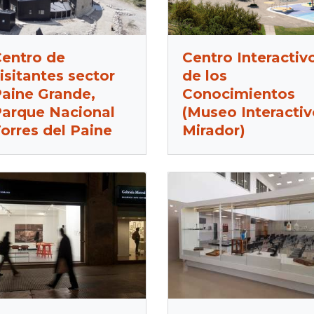
entro de
Centro Interactiv
isitantes sector
de los
aine Grande,
Conocimientos
arque Nacional
(Museo Interactiv
orres del Paine
Mirador)