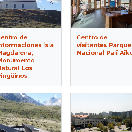
entro de
Centro de
nformaciones isla
visitantes Parque
agdalena,
Nacional Pali Aik
Monumento
atural Los
ingüinos