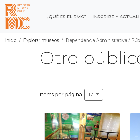
Contenido principal
¿QUÉ ES EL RMC?
INSCRIBE Y ACTUAL
Registro de Museos d
Inicio
Explorar museos
Dependencia Administrativa
/
Púb
Otro públic
Ítems por página
12