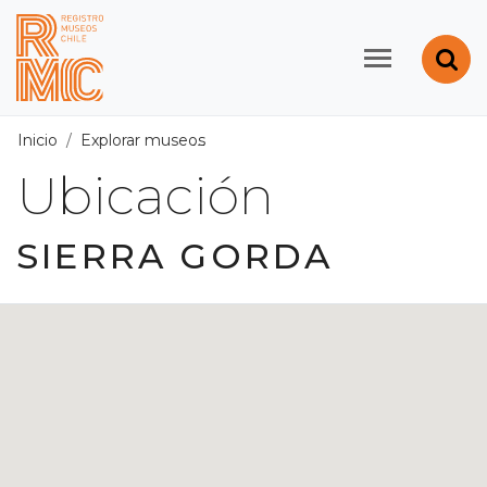
Contenido principal
Abr
Registro de Museos d
Inicio
Explorar museos
Ubicación
/
Región de Antofagast
Ubicación
SIERRA GORDA