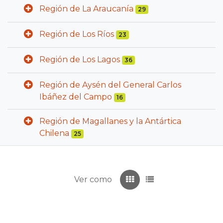
Región de La Araucanía
29
Región de Los Ríos
23
Región de Los Lagos
36
Región de Aysén del General Carlos
Ibáñez del Campo
16
Región de Magallanes y la Antártica
Chilena
25
Ver como
Recuadros
Listado