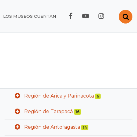
FACEBOOK RMC
YOUTUBE RMC
INSTAGRA
Abr
LOS MUSEOS CUENTAN
Región de Arica y Parinacota
6
Región de Tarapacá
16
Región de Antofagasta
14