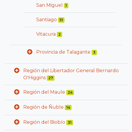
San Miguel
1
Santiago
51
Vitacura
2
Provincia de Talagante
3
Región del Libertador General Bernardo
O'Higgins
27
Región del Maule
24
Región de Ñuble
14
Región del Biobío
31