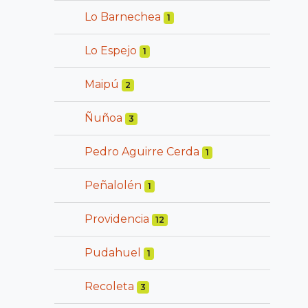
Lo Barnechea
1
Lo Espejo
1
Maipú
2
Ñuñoa
3
Pedro Aguirre Cerda
1
Peñalolén
1
Providencia
12
Pudahuel
1
Recoleta
3