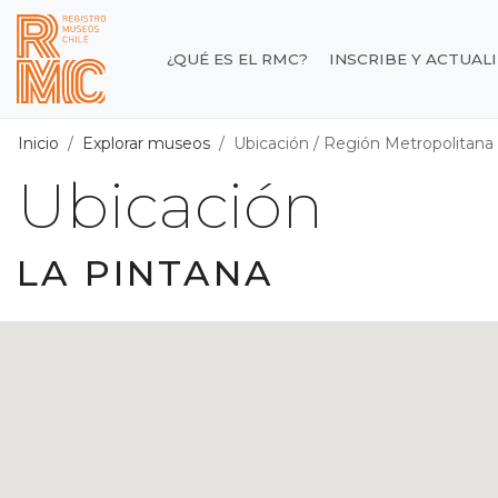
Contenido principal
¿QUÉ ES EL RMC?
INSCRIBE Y ACTUAL
Registro de Museos d
Inicio
Explorar museos
Ubicación
/
Región Metropolitana
Ubicación
LA PINTANA