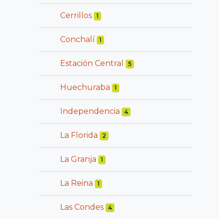
Cerrillos
1
Conchalí
1
Estación Central
5
Huechuraba
1
Independencia
4
La Florida
2
La Granja
1
La Reina
1
Las Condes
4