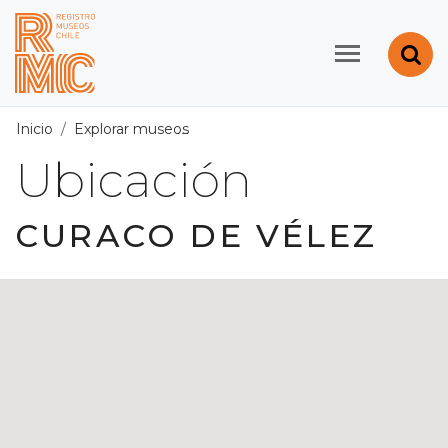
Contenido principal
Abr
Registro de Museos d
Inicio
Explorar museos
Ubicación
/
Región de Los Lagos
Ubicación
CURACO DE VÉLEZ