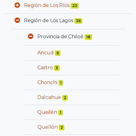
Región de Los Ríos
23
Región de Los Lagos
36
Provincia de Chiloé
18
Ancud
6
Castro
3
Chonchi
1
Dalcahue
2
Queilén
1
Quellón
2