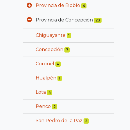
Provincia de Biobío
4
Provincia de Concepción
23
Chiguayante
1
Concepción
7
Coronel
4
Hualpén
1
Lota
4
Penco
2
San Pedro de la Paz
2