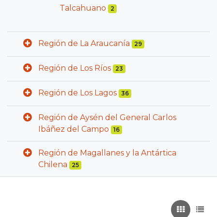
Talcahuano
2
Región de La Araucanía
29
Región de Los Ríos
23
Región de Los Lagos
36
Región de Aysén del General Carlos
Ibáñez del Campo
16
Región de Magallanes y la Antártica
Chilena
25
Recuadros
List